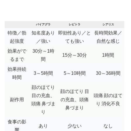
バイアグラ
レビトラ
シアリス
特徴／勃
知名度あり
即効性あり／と
長時間効果／
起強度
／強い
ても強い
自然な感じ
効果がで
30分～1時
15分～30分
1時間
るまで
間
効果持続
3～5時間
5～10時間
30～36時間
時間
顔のほてり
顔のほてり
目
目の充血、
頭痛
顔のほて
副作用
の充血、頭痛
頭痛
鼻づま
り
消化不良
鼻づまり
り
食事の影
あり
少ない
なし
響