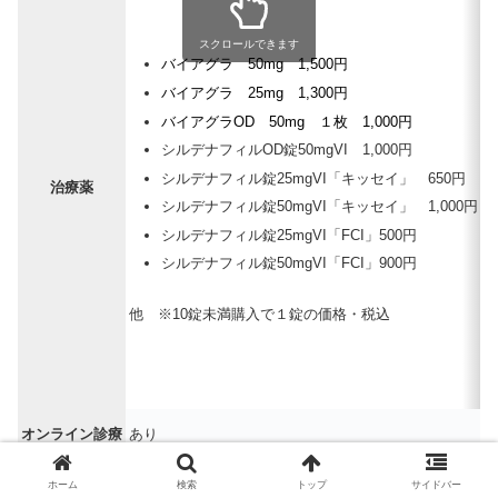
スクロールできます
バイアグラ 50mg 1,500円
バイアグラ 25mg 1,300円
バイアグラOD 50mg １枚 1,000円
シルデナフィルOD錠50mgVI 1,000円
シルデナフィル錠25mgVI「キッセイ」 650円
治療薬
シルデナフィル錠50mgVI「キッセイ」 1,000円
シルデナフィル錠25mgVI「FCI」500円
シルデナフィル錠50mgVI「FCI」900円
他 ※10錠未満購入で１錠の価格・税込
オンライン診療
あり
予約方法
予約不要
ホーム
検索
トップ
サイドバー