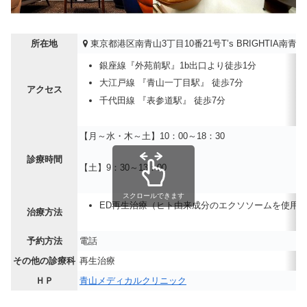
所在地
東京都港区南青山3丁目10番21号T’s BRIGHTIA南青山
銀座線『外苑前駅』1b出口より徒歩1分
大江戸線 『青山一丁目駅』 徒歩7分
アクセス
千代田線 『表参道駅』 徒歩7分
【月～水・木～土】10：00～18：30
診療時間
【土】9：30～13：00
スクロールできます
ED再生治療（ヒト由来成分のエクソソームを使用
治療方法
予約方法
電話
その他の診療科
再生治療
ＨＰ
青山メディカルクリニック