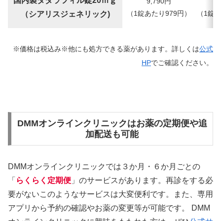
国内製タダラフィル錠20ｍｇ
9,790
円
（1錠あたり979円）
（
1錠
（シアリスジェネリック)
※価格は税込み※他にも処方できる薬があります。詳しくは
公式
HP
でご確認ください。
DMMオンラインクリニックはお薬の定期便や追
加配送も可能
DMMオンラインクリニックでは３か月・６か月ごとの
「
らくらく定期便
」のサービスがあります。再診をする必
要がないこのようなサービスは大変便利です。また、専用
アプリから予約の確認やお薬の変更等が可能です。 DMM