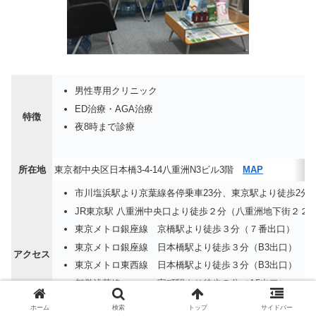
男性専用クリニック
ED治療・AGA治療
特徴
夜8時まで診療
所在地
東京都中央区日本橋3-4-14八重洲N3ビル3階
MAP
市川塩浜駅より京葉線各停乗車23分、東京駅より徒歩2分
JR東京駅 八重洲中央口より徒歩２分（八重洲地下街２２
東京メトロ銀座線 京橋駅より徒歩３分（７番出口）
東京メトロ銀座線 日本橋駅より徒歩３分（B3出口）
アクセス
東京メトロ東西線 日本橋駅より徒歩３分（B3出口）
都営浅草線 宝町駅より徒歩５分（A5出口）
バスターミナル東京八重洲より徒歩3分
ホーム
検索
トップ
サイドバー