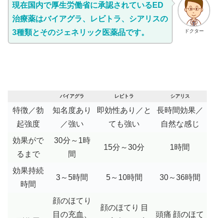
現在国内で厚生労働省に承認されているED
治療薬はバイアグラ、レビトラ、シアリスの
3種類とそのジェネリック医薬品です。
ドクター
バイアグラ
レビトラ
シアリス
特徴／勃
知名度あり
即効性あり／と
長時間効果／
起強度
／強い
ても強い
自然な感じ
効果がで
30分～1時
15分～30分
1時間
るまで
間
効果持続
3～5時間
5～10時間
30～36時間
時間
顔のほてり
顔のほてり
目
目の充血、
頭痛
顔のほて