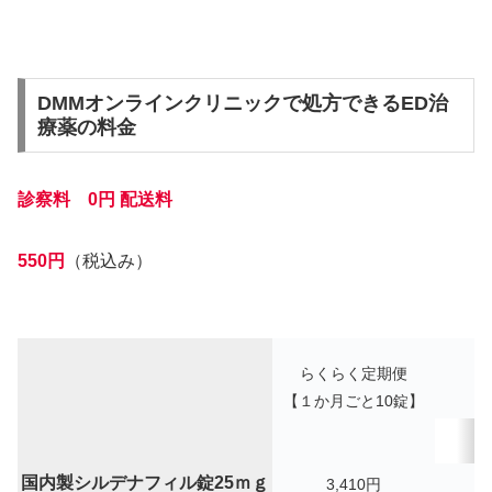
DMMオンラインクリニックで処方できるED治
療薬の料金
診察料 0円
配送料
550円
（税込み）
らくらく定期便
【１か月ごと10錠】
1
国内製シルデナフィル錠25ｍｇ
3,410
円