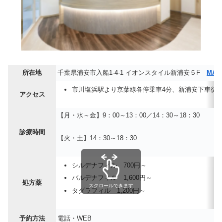
所在地
千葉県浦安市入船1-4-1 イオンスタイル新浦安５F
MAP
市川塩浜駅より京葉線各停乗車4分、新浦安下車徒歩
アクセス
【月・水～金】9：00～13：00／14：30～18：30
診療時間
【火・土】14：30～18：30
シルデナフィル 700円～
バルデナフィル 1,600円～
処方薬
スクロールできます
タダラフィル 1,200円～
予約方法
電話・WEB