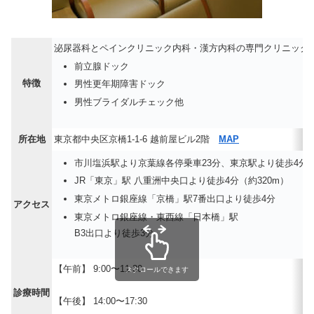
泌尿器科とペインクリニック内科・漢方内科の専門クリニック
前立腺ドック
特徴
男性更年期障害ドック
男性ブライダルチェック他
所在地
東京都中央区京橋1-1-6 越前屋ビル2階
MAP
市川塩浜駅より京葉線各停乗車23分、東京駅より徒歩4分
JR「東京」駅 八重洲中央口より徒歩4分（約320m）
東京メトロ銀座線「京橋」駅7番出口より徒歩4分
アクセス
東京メトロ銀座線・東西線「日本橋」駅
B3出口より徒歩3分
【午前】 9:00〜11:30
スクロールできます
診療時間
【午後】 14:00〜17:30