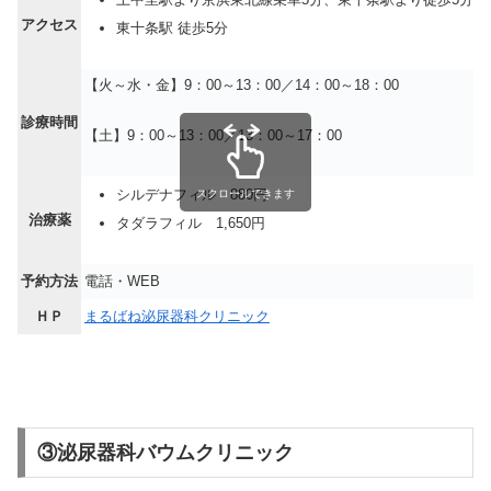
アクセス
東十条駅 徒歩5分
【火～水・金】9：00～13：00／14：00～18：00
診療時間
【土】9：00～13：00／13：00～17：00
シルデナフィル 880円
スクロールできます
治療薬
タダラフィル 1,650円
予約方法
電話・WEB
ＨＰ
まるばね泌尿器科クリニック
③泌尿器科バウムクリニック