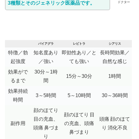
3種類とそのジェネリック医薬品です。
ドクター
バイアグラ
レビトラ
シアリス
特徴／勃
知名度あり
即効性あり／と
長時間効果／
起強度
／強い
ても強い
自然な感じ
効果がで
30分～1時
15分～30分
1時間
るまで
間
効果持続
3～5時間
5～10時間
30～36時間
時間
顔のほてり
顔のほてり
目
目の充血、
頭痛
顔のほて
副作用
の充血、頭痛
頭痛
鼻づま
り
消化不良
鼻づまり
り