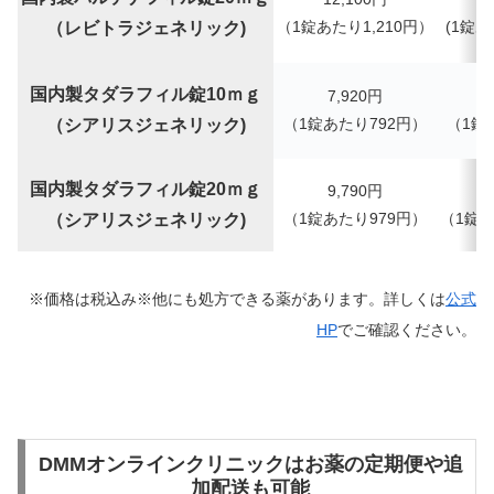
（1錠あたり1,210円）
(
1錠あ
（レビトラジェネリック)
国内製タダラフィル錠10ｍｇ
7,920円
（1錠あたり792円）
（
1錠
（シアリスジェネリック)
国内製タダラフィル錠20ｍｇ
9,790
円
（1錠あたり979円）
（
1錠
（シアリスジェネリック)
※価格は税込み※他にも処方できる薬があります。詳しくは
公式
HP
でご確認ください。
DMMオンラインクリニックはお薬の定期便や追
加配送も可能