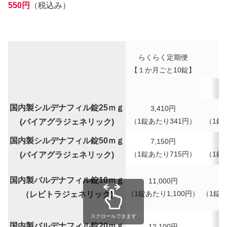
550円
（税込み）
らくらく定期便
【１か月ごと10錠】
1
国内製シルデナフィル錠25ｍｇ
3,410
円
（
1錠あたり
341
円）
（
1錠
(バイアグラジェネリック)
国内製シルデナフィル錠50ｍｇ
7,150
円
（
1錠あたり
715
円）
（
1錠
(バイアグラジェネリック)
国内製バルデナフィル錠10ｍｇ
11,000円
（1錠あたり1,100円）
（
1錠
（レビトラジェネリック)
スクロールできます
国内製バルデナフィル錠20ｍｇ
12,100円