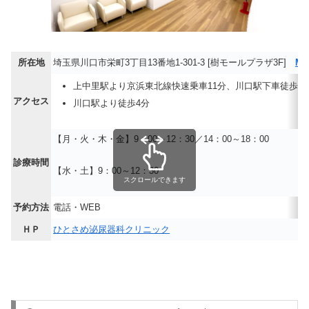
所在地
埼玉県川口市栄町3丁目13番地1-301-3 [樹モールプラザ3F]
MA
上中里駅より京浜東北線快速乗車11分、川口駅下車徒歩4
アクセス
川口駅より徒歩4分
【月・火・木・金】9：00～12：30／14：00～18：00
診療時間
【水・土】9：00～12：30
スクロールできます
予約方法
電話・WEB
ＨＰ
ひとさめ泌尿器科クリニック