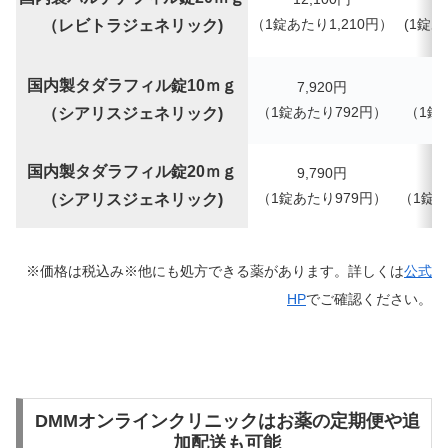
（1錠あたり1,210円）
(
1錠あ
（レビトラジェネリック)
国内製タダラフィル錠10ｍｇ
7,920円
（1錠あたり792円）
（
1錠
（シアリスジェネリック)
国内製タダラフィル錠20ｍｇ
9,790
円
（1錠あたり979円）
（
1錠
（シアリスジェネリック)
※価格は税込み※他にも処方できる薬があります。詳しくは
公式
HP
でご確認ください。
DMMオンラインクリニックはお薬の定期便や追
加配送も可能