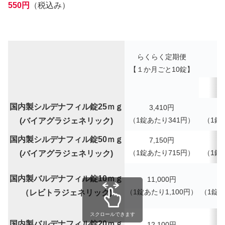
550円
（税込み）
らくらく定期便
【１か月ごと10錠】
1
国内製シルデナフィル錠25ｍｇ
3,410
円
（
1錠あたり
341
円）
（
1錠
(バイアグラジェネリック)
国内製シルデナフィル錠50ｍｇ
7,150
円
（
1錠あたり
715
円）
（
1錠
(バイアグラジェネリック)
国内製バルデナフィル錠10ｍｇ
11,000円
（1錠あたり1,100円）
（
1錠
（レビトラジェネリック)
スクロールできます
国内製バルデナフィル錠20ｍｇ
12,100円