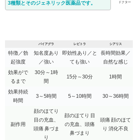
3種類とそのジェネリック医薬品です。
ドクター
バイアグラ
レビトラ
シアリス
特徴／勃
知名度あり
即効性あり／と
長時間効果／
起強度
／強い
ても強い
自然な感じ
効果がで
30分～1時
15分～30分
1時間
るまで
間
効果持続
3～5時間
5～10時間
30～36時間
時間
顔のほてり
顔のほてり
目
目の充血、
頭痛
顔のほて
副作用
の充血、頭痛
頭痛
鼻づま
り
消化不良
鼻づまり
り