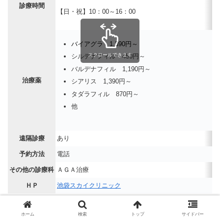
診療時間
【日・祝】10：00～16：00
バイアグラ 1,390円～
スクロールできます
シルデナフィル 450円～
バルデナフィル 1,190円～
治療薬
シアリス 1,390円～
タダラフィル 870円～
他
遠隔診療
あり
予約方法
電話
その他の診療科
ＡＧＡ治療
ＨＰ
池袋スカイクリニック
ホーム
検索
トップ
サイドバー