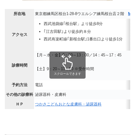
所在地
東京都練馬区桜台1-28-8ウエルシア練馬桜台店２階
MA
西武池袋線｢桜台駅」より徒歩8分
｢江古田駅｣より徒歩約８分
アクセス
西武有楽町線｢新桜台駅｣1番出口より徒歩1分
【月～水・金】9：50～13：00／14：45～17：45
診療時間
【土】9：20～13：00 ※受付時間
スクロールできます
予約方法
電話
その他の診療科
泌尿器科・皮膚科
ＨＰ
つかさこどもおとな皮膚科・泌尿器科