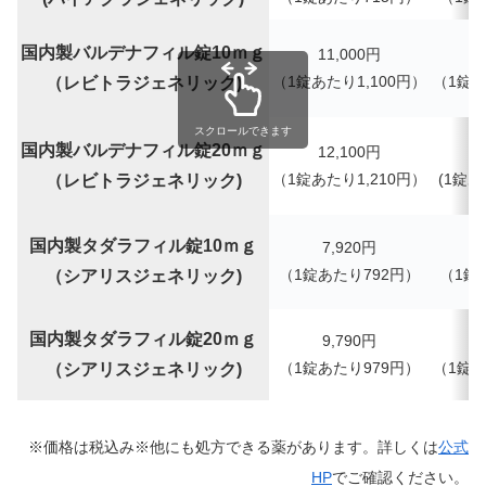
国内製バルデナフィル錠10ｍｇ
11,000円
（1錠あたり1,100円）
（
1錠
（レビトラジェネリック)
スクロールできます
国内製バルデナフィル錠20ｍｇ
12,100円
（1錠あたり1,210円）
(
1錠あ
（レビトラジェネリック)
国内製タダラフィル錠10ｍｇ
7,920円
（1錠あたり792円）
（
1錠
（シアリスジェネリック)
国内製タダラフィル錠20ｍｇ
9,790
円
（1錠あたり979円）
（
1錠
（シアリスジェネリック)
※価格は税込み※他にも処方できる薬があります。詳しくは
公式
HP
でご確認ください。