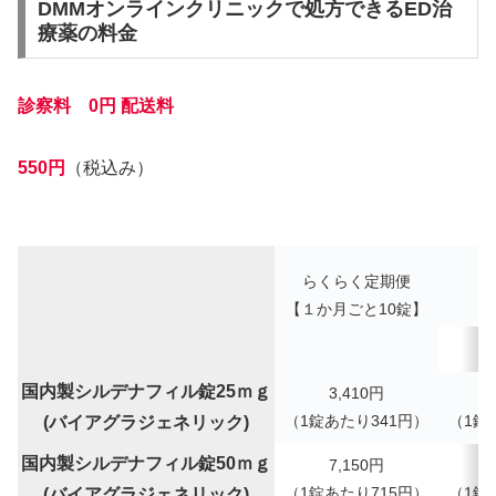
DMMオンラインクリニックで処方できるED治
療薬の料金
診察料 0円
配送料
550円
（税込み）
らくらく定期便
【１か月ごと10錠】
1
国内製シルデナフィル錠25ｍｇ
3,410
円
（
1錠あたり
341
円）
（
1錠
(バイアグラジェネリック)
国内製シルデナフィル錠50ｍｇ
7,150
円
（
1錠あたり
715
円）
（
1錠
(バイアグラジェネリック)