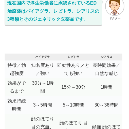
現在国内で厚生労働省に承認されているED
治療薬はバイアグラ、レビトラ、シアリスの
3種類とそのジェネリック医薬品です。
ドクター
バイアグラ
レビトラ
シアリス
特徴／勃
知名度あり
即効性あり／と
長時間効果／
起強度
／強い
ても強い
自然な感じ
効果がで
30分～1時
15分～30分
1時間
るまで
間
効果持続
3～5時間
5～10時間
30～36時間
時間
顔のほてり
顔のほてり
目
目の充血、
頭痛
顔のほて