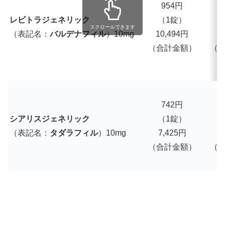
954円
1
レビトラジェネリック
（1錠）
スクロールできます
（表記名：
バルデナフィル
）10mg
10,494円
1
（合計金額）
（
742円
シアリスジェネリック
（1錠）
（表記名：
タダラフィル
）10mg
7,425円
7
（合計金額）
（