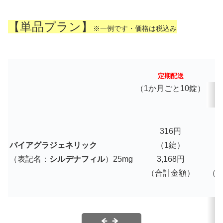
【単品プラン】
※一例です・価格は税込み
定期配送
（1か月ごと10錠）
316円
バイアグラジェネリック
（1錠）
（表記名：
シルデナフィル
）25mg
3,168円
3
（合計金額）
（