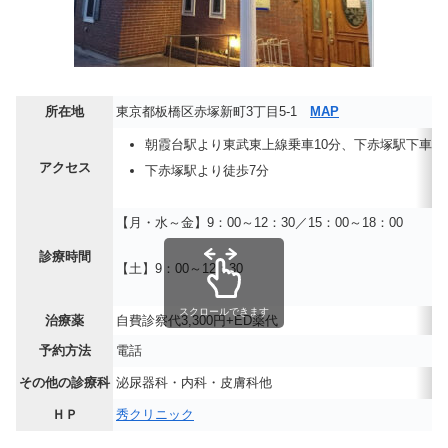
所在地
東京都板橋区赤塚新町3丁目5-1
MAP
朝霞台駅より東武東上線乗車10分、下赤塚駅下車徒
アクセス
下赤塚駅より徒歩7分
【月・水～金】9：00～12：30／15：00～18：00
診療時間
【土】9：00～12：30
スクロールできます
治療薬
自費診察代3,300円+ED薬代
予約方法
電話
その他の診療科
泌尿器科・内科・皮膚科他
ＨＰ
秀クリニック