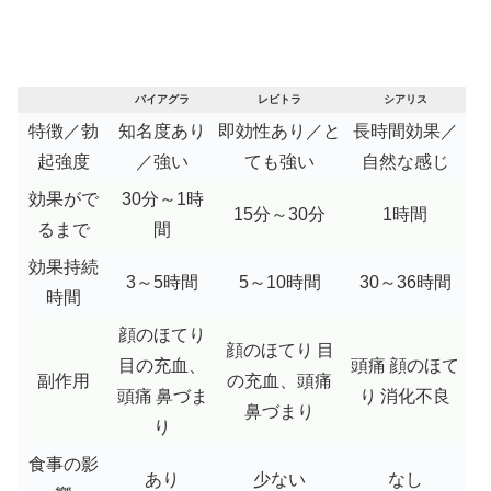
バイアグラ
レビトラ
シアリス
特徴／勃
知名度あり
即効性あり／と
長時間効果／
起強度
／強い
ても強い
自然な感じ
効果がで
30分～1時
15分～30分
1時間
るまで
間
効果持続
3～5時間
5～10時間
30～36時間
時間
顔のほてり
顔のほてり
目
目の充血、
頭痛
顔のほて
副作用
の充血、頭痛
頭痛
鼻づま
り
消化不良
鼻づまり
り
食事の影
あり
少ない
なし