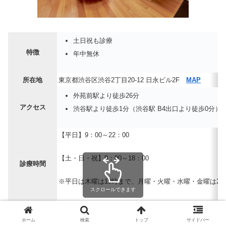
土日祝も診療
特徴
年中無休
所在地
東京都渋谷区渋谷2丁目20-12 日永ビル2F
MAP
外苑前駅より徒歩26分
アクセス
渋谷駅より徒歩1分（渋谷駅 B4出口より徒歩0分）
【平日】9：00～22：00
【土・日・祝】9：00～18：00
診療時間
※平日は木曜は19時まで、月曜・火曜・水曜・金曜は2
スクロールできます
シルデナフィル 1,430円～
ホーム
検索
トップ
サイドバー
タダラフィル 1,650円～