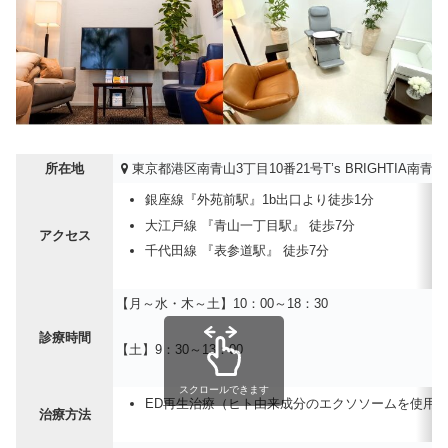
所在地
東京都港区南青山3丁目10番21号T’s BRIGHTIA南青山
銀座線『外苑前駅』1b出口より徒歩1分
大江戸線 『青山一丁目駅』 徒歩7分
アクセス
千代田線 『表参道駅』 徒歩7分
【月～水・木～土】10：00～18：30
診療時間
【土】9：30～13：00
スクロールできます
ED再生治療（ヒト由来成分のエクソソームを使用
治療方法