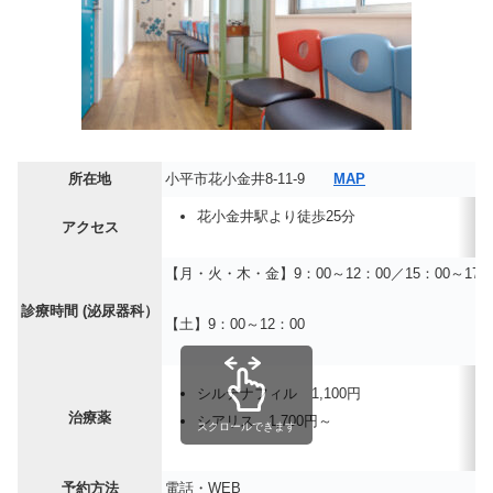
所在地
小平市花小金井8-11-9
MAP
花小金井駅より徒歩25分
アクセス
【月・火・木・金】9：00～12：00／15：00～17：
診療時間 (泌尿器科）
【土】9：00～12：00
シルデナフィル 1,100円
治療薬
シアリス 1,700円～
スクロールできます
予約方法
電話・WEB