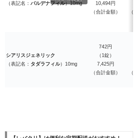
（表記名：
バルデナフィル
）10mg
10,494円
1
（合計金額）
（
742円
シアリスジェネリック
（1錠）
（表記名：
タダラフィル
）10mg
7,425円
7
（合計金額）
（