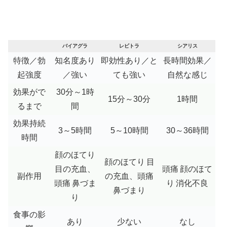
バイアグラ
レビトラ
シアリス
特徴／勃
知名度あり
即効性あり／と
長時間効果／
起強度
／強い
ても強い
自然な感じ
効果がで
30分～1時
15分～30分
1時間
るまで
間
効果持続
3～5時間
5～10時間
30～36時間
時間
顔のほてり
顔のほてり
目
目の充血、
頭痛
顔のほて
副作用
の充血、頭痛
頭痛
鼻づま
り
消化不良
鼻づまり
り
食事の影
あり
少ない
なし