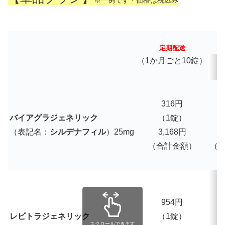
※一例です・価格は税込み
定期配送
（1か月ごと10錠）
316円
バイアグラジェネリック
（1錠）
（表記名：
シルデナフィル
）25mg
3,168円
3
（合計金額）
（
954円
1
レビトラジェネリック
（1錠）
スクロールできます