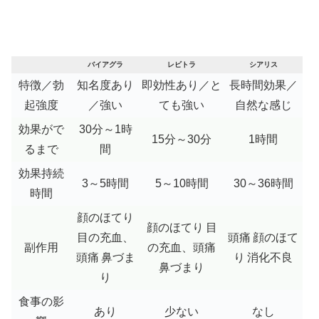
バイアグラ
レビトラ
シアリス
特徴／勃
知名度あり
即効性あり／と
長時間効果／
起強度
／強い
ても強い
自然な感じ
効果がで
30分～1時
15分～30分
1時間
るまで
間
効果持続
3～5時間
5～10時間
30～36時間
時間
顔のほてり
顔のほてり
目
目の充血、
頭痛
顔のほて
副作用
の充血、頭痛
頭痛
鼻づま
り
消化不良
鼻づまり
り
食事の影
あり
少ない
なし