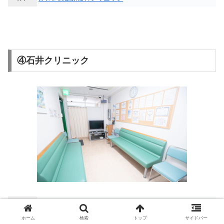
④石井クリニック
所在地
埼玉県さいたま市浦和区北浦和4-3-8テックビル4階
MAP
ホーム
検索
トップ
サイドバー
東十条駅より京浜東北線快速乗車19分、北浦和駅下車徒歩