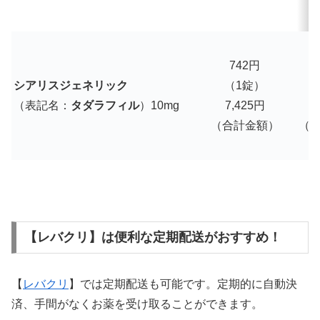
742円
シアリスジェネリック
（1錠）
（表記名：
タダラフィル
）10mg
7,425円
7
（合計金額）
（
【レバクリ】は便利な定期配送がおすすめ！
【
レバクリ
】では定期配送も可能です。定期的に自動決
済、手間がなくお薬を受け取ることができます。