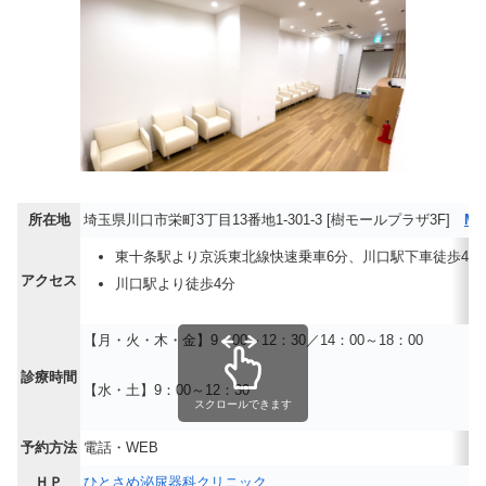
所在地
埼玉県川口市栄町3丁目13番地1-301-3 [樹モールプラザ3F]
MA
東十条駅より京浜東北線快速乗車6分、川口駅下車徒歩4分
アクセス
川口駅より徒歩4分
【月・火・木・金】9：00～12：30／14：00～18：00
診療時間
【水・土】9：00～12：30
スクロールできます
予約方法
電話・WEB
ＨＰ
ひとさめ泌尿器科クリニック