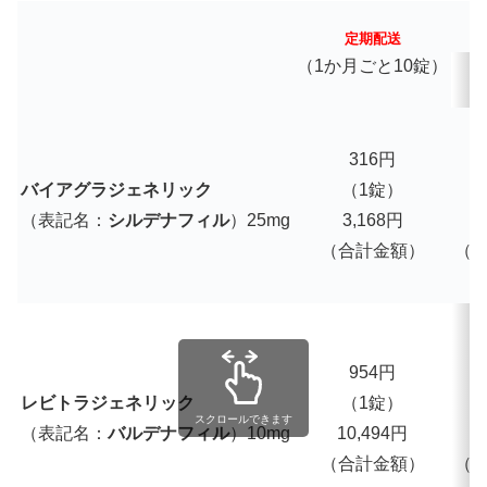
定期配送
（1か月ごと10錠）
316円
バイアグラジェネリック
（1錠）
（表記名：
シルデナフィル
）25mg
3,168円
3
（合計金額）
（
954円
1
レビトラジェネリック
（1錠）
スクロールできます
（表記名：
バルデナフィル
）10mg
10,494円
1
（合計金額）
（