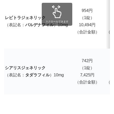
954円
1
レビトラジェネリック
（1錠）
スクロールできます
（表記名：
バルデナフィル
）10mg
10,494円
1
（合計金額）
（
742円
シアリスジェネリック
（1錠）
（表記名：
タダラフィル
）10mg
7,425円
7
（合計金額）
（