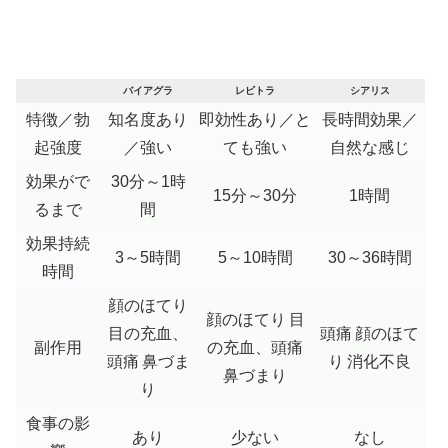
バイアグラ
レビトラ
シアリス
特徴／勃
知名度あり
即効性あり／と
長時間効果／
起強度
／強い
ても強い
自然な感じ
効果がで
30分～1時
15分～30分
1時間
るまで
間
効果持続
3～5時間
5～10時間
30～36時間
時間
顔のほてり
顔のほてり
目
目の充血、
頭痛
顔のほて
副作用
の充血、頭痛
頭痛
鼻づま
り
消化不良
鼻づまり
り
食事の影
あり
少ない
なし