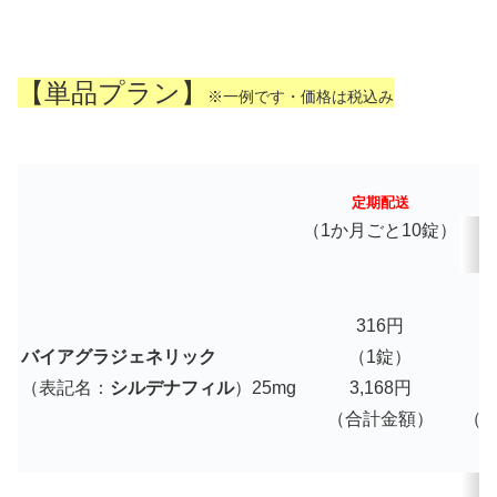
【単品プラン】
※一例です・価格は税込み
定期配送
（1か月ごと10錠）
316円
バイアグラジェネリック
（1錠）
（表記名：
シルデナフィル
）25mg
3,168円
3
（合計金額）
（