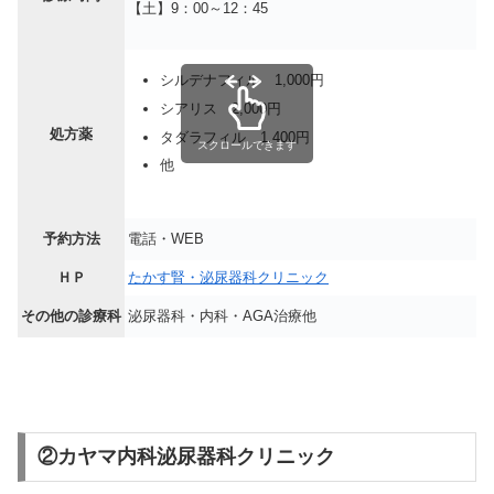
【土】9：00～12：45
シルデナフィル 1,000円
シアリス 2,000円
処方薬
タダラフィル 1,400円
スクロールできます
他
予約方法
電話・WEB
ＨＰ
たかす腎・泌尿器科クリニック
その他の診療科
泌尿器科・内科・AGA治療他
②カヤマ内科泌尿器科クリニック