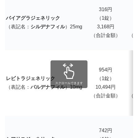
316円
バイアグラジェネリック
（1錠）
（表記名：
シルデナフィル
）25mg
3,168円
3
（合計金額）
（
954円
1
レビトラジェネリック
（1錠）
スクロールできます
（表記名：
バルデナフィル
）10mg
10,494円
1
（合計金額）
（
742円