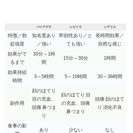
バイアグラ
レビトラ
シアリス
特徴／勃
知名度あり
即効性あり／と
長時間効果／
起強度
／強い
ても強い
自然な感じ
効果がで
30分～1時
15分～30分
1時間
るまで
間
効果持続
3～5時間
5～10時間
30～36時間
時間
顔のほてり
顔のほてり
目
目の充血、
頭痛
顔のほて
副作用
の充血、頭痛
頭痛
鼻づま
り
消化不良
鼻づまり
り
食事の影
あり
少ない
なし