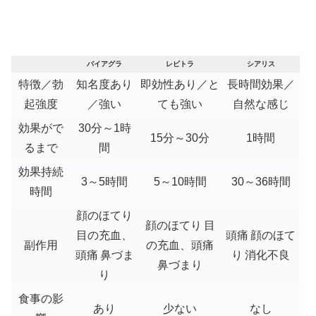
バイアグラ
レビトラ
シアリス
特徴／勃
知名度あり
即効性あり／と
長時間効果／
起強度
／強い
ても強い
自然な感じ
効果がで
30分～1時
15分～30分
1時間
るまで
間
効果持続
3～5時間
5～10時間
30～36時間
時間
顔のほてり
顔のほてり
目
目の充血、
頭痛
顔のほて
副作用
の充血、頭痛
頭痛
鼻づま
り
消化不良
鼻づまり
り
食事の影
あり
少ない
なし