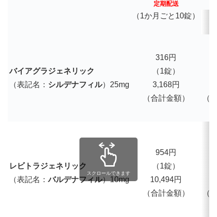
定期配送
（1か月ごと10錠）
316円
バイアグラジェネリック
（1錠）
（表記名：
シルデナフィル
）25mg
3,168円
3
（合計金額）
（
954円
1
レビトラジェネリック
（1錠）
スクロールできます
（表記名：
バルデナフィル
）10mg
10,494円
1
（合計金額）
（