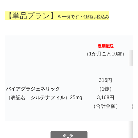
【単品プラン】
※一例です・価格は税込み
定期配送
（1か月ごと10錠）
316円
バイアグラジェネリック
（1錠）
（表記名：
シルデナフィル
）25mg
3,168円
3
（合計金額）
（