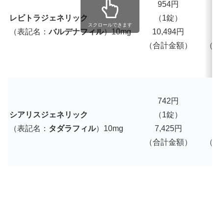
954円
1
レビトラジェネリック
（1錠）
スクロールできます
（表記名：
バルデナフィル
）10mg
10,494円
1
（合計金額）
（
742円
シアリスジェネリック
（1錠）
（表記名：
タダラフィル
）10mg
7,425円
7
（合計金額）
（