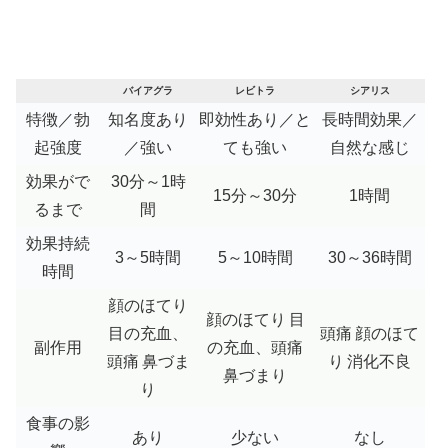
バイアグラ
レビトラ
シアリス
特徴／勃
知名度あり
即効性あり／と
長時間効果／
起強度
／強い
ても強い
自然な感じ
効果がで
30分～1時
15分～30分
1時間
るまで
間
効果持続
3～5時間
5～10時間
30～36時間
時間
顔のほてり
顔のほてり
目
目の充血、
頭痛
顔のほて
副作用
の充血、頭痛
頭痛
鼻づま
り
消化不良
鼻づまり
り
食事の影
あり
少ない
なし