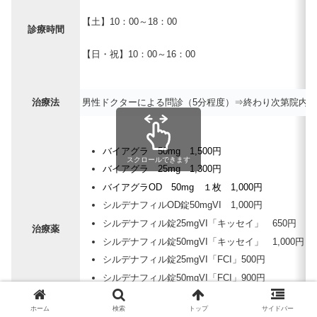
【土】10：00～18：00
診療時間
【日・祝】10：00～16：00
治療法
男性ドクターによる問診（5分程度）⇒終わり次第院内
バイアグラ 50mg 1,500円
スクロールできます
バイアグラ 25mg 1,300円
バイアグラOD 50mg １枚 1,000円
シルデナフィルOD錠50mgVI 1,000円
シルデナフィル錠25mgVI「キッセイ」 650円
治療薬
シルデナフィル錠50mgVI「キッセイ」 1,000円
シルデナフィル錠25mgVI「FCI」500円
シルデナフィル錠50mgVI「FCI」900円
他 ※10錠未満購入で１錠の価格・税込
ホーム
検索
トップ
サイドバー