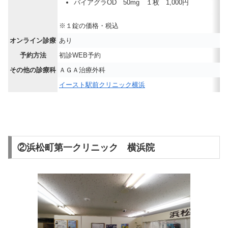
バイアグラOD 50mg １枚 1,000円
※１錠の価格・税込
オンライン診療
あり
予約方法
初診WEB予約
その他の診療科
ＡＧＡ治療外科
イースト駅前クリニック横浜
②浜松町第一クリニック 横浜院