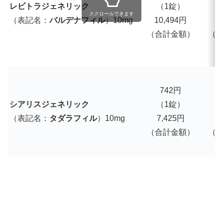
レビトラジェネリック
（1錠）
スクロールできます
（表記名：
バルデナフィル
）10mg
10,494円
1
（合計金額）
（
742円
シアリスジェネリック
（1錠）
（表記名：
タダラフィル
）10mg
7,425円
7
（合計金額）
（