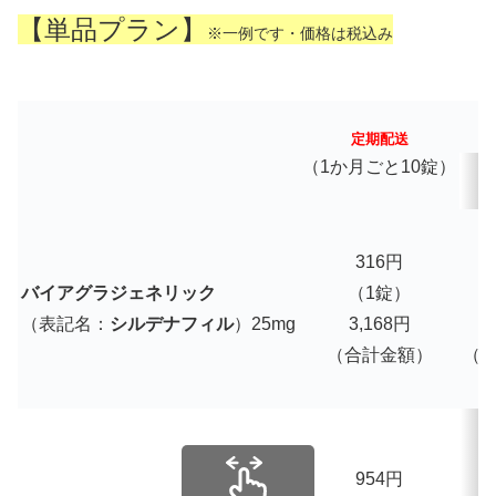
【単品プラン】
※一例です・価格は税込み
定期配送
（1か月ごと10錠）
316円
バイアグラジェネリック
（1錠）
（表記名：
シルデナフィル
）25mg
3,168円
3
（合計金額）
（
954円
1