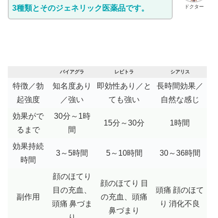
3種類とそのジェネリック医薬品です。
ドクター
バイアグラ
レビトラ
シアリス
特徴／勃
知名度あり
即効性あり／と
長時間効果／
起強度
／強い
ても強い
自然な感じ
効果がで
30分～1時
15分～30分
1時間
るまで
間
効果持続
3～5時間
5～10時間
30～36時間
時間
顔のほてり
顔のほてり
目
目の充血、
頭痛
顔のほて
副作用
の充血、頭痛
頭痛
鼻づま
り
消化不良
鼻づまり
り