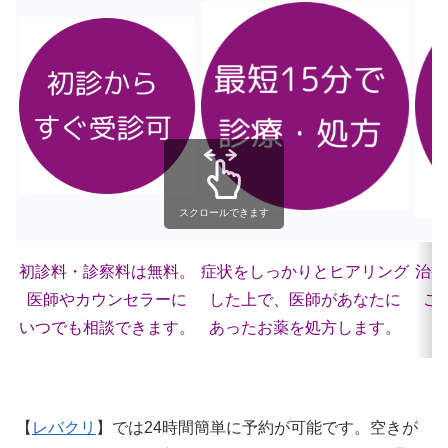
スクロールできます
初診料・診察料は無料。
症状をしっかりとヒアリング
治療
医師やカウンセラーに
した上で、医師があなたに
ご
いつでも相談できます。
あったお薬を処方します。
【
レバクリ
】では24時間簡単に予約が可能です。空きが