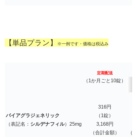
【単品プラン】
※一例です・価格は税込み
定期配送
（1か月ごと10錠）
316円
バイアグラジェネリック
（1錠）
（表記名：
シルデナフィル
）25mg
3,168円
3
（合計金額）
（