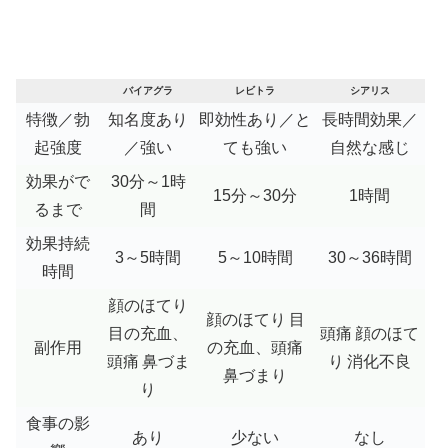
バイアグラ
レビトラ
シアリス
特徴／勃
知名度あり
即効性あり／と
長時間効果／
起強度
／強い
ても強い
自然な感じ
効果がで
30分～1時
15分～30分
1時間
るまで
間
効果持続
3～5時間
5～10時間
30～36時間
時間
顔のほてり
顔のほてり
目
目の充血、
頭痛
顔のほて
副作用
の充血、頭痛
頭痛
鼻づま
り
消化不良
鼻づまり
り
食事の影
あり
少ない
なし