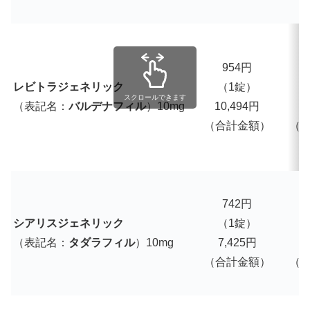
954円
1
レビトラジェネリック
（1錠）
スクロールできます
（表記名：
バルデナフィル
）10mg
10,494円
1
（合計金額）
（
742円
シアリスジェネリック
（1錠）
（表記名：
タダラフィル
）10mg
7,425円
7
（合計金額）
（