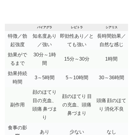
バイアグラ
レビトラ
シアリス
特徴／勃
知名度あり
即効性あり／と
長時間効果／
起強度
／強い
ても強い
自然な感じ
効果がで
30分～1時
15分～30分
1時間
るまで
間
効果持続
3～5時間
5～10時間
30～36時間
時間
顔のほてり
顔のほてり
目
目の充血、
頭痛
顔のほて
副作用
の充血、頭痛
頭痛
鼻づま
り
消化不良
鼻づまり
り
食事の影
あり
少ない
なし