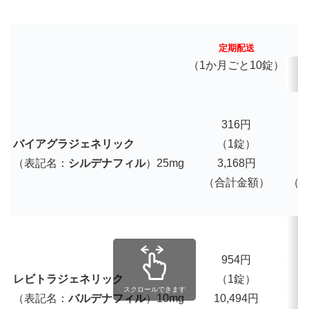
定期配送
（1か月ごと10錠）
316円
バイアグラジェネリック
（1錠）
（表記名：
シルデナフィル
）25mg
3,168円
3
（合計金額）
（
954円
1
レビトラジェネリック
（1錠）
スクロールできます
（表記名：
バルデナフィル
）10mg
10,494円
1