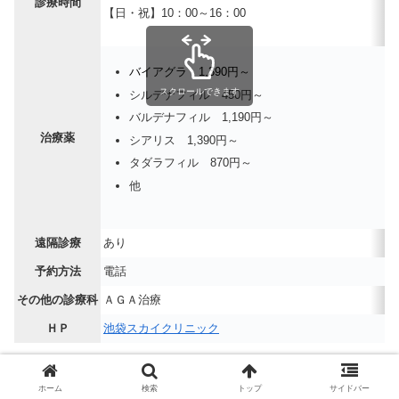
診療時間
【日・祝】10：00～16：00
バイアグラ 1,390円～
スクロールできます
シルデナフィル 450円～
バルデナフィル 1,190円～
治療薬
シアリス 1,390円～
タダラフィル 870円～
他
遠隔診療
あり
予約方法
電話
その他の診療科
ＡＧＡ治療
ＨＰ
池袋スカイクリニック
ホーム
検索
トップ
サイドバー