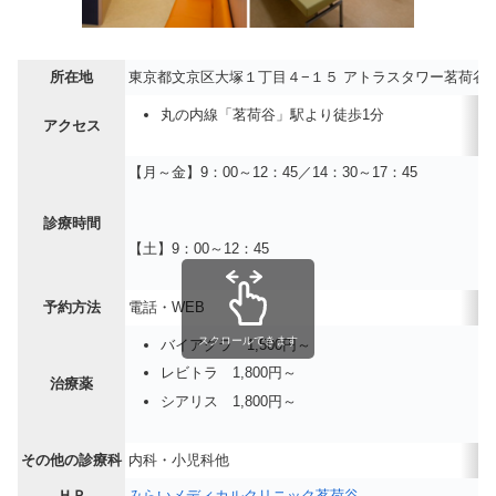
所在地
東京都文京区大塚１丁目４−１５ アトラスタワー茗荷谷
丸の内線「茗荷谷」駅より徒歩1分
アクセス
【月～金】9：00～12：45／14：30～17：45
診療時間
【土】9：00～12：45
予約方法
電話・WEB
スクロールできます
バイアグラ 1,500円～
レビトラ 1,800円～
治療薬
シアリス 1,800円～
その他の診療科
内科・小児科他
ＨＰ
みらいメディカルクリニック茗荷谷